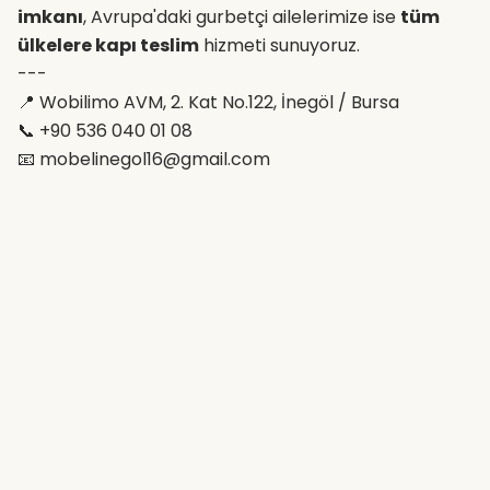
imkanı
, Avrupa'daki gurbetçi ailelerimize ise
tüm
ülkelere kapı teslim
hizmeti sunuyoruz.
---
📍 Wobilimo AVM, 2. Kat No.122, İnegöl / Bursa
📞 +90 536 040 01 08
📧 mobelinegol16@gmail.com