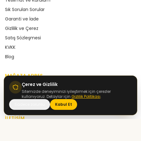
Teslimat ve Kurulum
Sık Sorulan Sorular
Garanti ve İade
Gizlilik ve Çerez
Satış Sözleşmesi
KVKK
Blog
MAĞAZA ADRES
Çerez ve Gizlilik
Wobilimo AVM, 2. Kat No.122, İnegöl / Bursa
Sitemizde deneyiminizi iyileştirmek için çerezler
kullanıyoruz. Detaylar için
Gizlilik Politikası
.
Konum bilgisi için tıklayın →
Sadece zorunlu
Kabul Et
İLETIŞIM
+90 536 040 01 08
+90 536 040 01 08